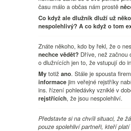
času málo a občas nám prostě
něc
Co když ale dlužník dluží už něk
nespolehlivý? A co když o tom e
Znáte někoho, kdo by řekl, že o nes
nechce vědět?
Dříve, než začnou 
o dlužnících jen to, že vstupují do i
My
totiž
ano
. Stále je spousta fire
informace
jim veřejné rejstříky nabí
ins. řízení pohledávky vzniklé v dob
rejstřících
, že jsou nespolehliví.
Představte si na chvíli situaci, že
pouze spolehliví partneři, kteří plat