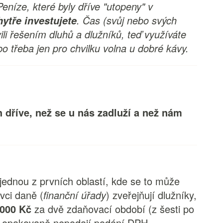
eníze, které byly dříve "utopeny" v
. Čas (svůj nebo svých
hytře investujete
ili řešením dluhů a dlužníků, teď využíváte
bo třeba jen pro chvilku volna u dobré kávy.
h dříve, než se u nás zadluží a než nám
jednou z prvních oblastí, kde se to může
vci daně (
finanční úřady
) zveřejňují dlužníky,
 000 Kč
za dvě zdaňovací období (z šesti po
o opakovaně nepodají podání DPH.