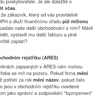
u poskytovatele. Je ale důležité o
ět včas
.
 že zákazník, který od vás pravidelně
 DPH a dluží finančnímu úřadu
půl milionu
vypadalo vaše další obchodování s ním? Mávli
dět, vystavili mu další fakturu a plně
rčitě zaplatí?
bchodním rejstříku (ARES)
 změnách zapsaných v ARES nám mohou
e třeba se mít na pozoru. Pokud firma
mění
ž potřetí za rok
mění název
, pokud čato
bo jsou v obchodním rejstříku uvedené
hom jako správní a zodpovědní "byznysmeni"