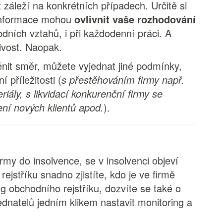
 záleží na konkrétních případech. Určitě si
o informace mohou
ovlivnit vaše rozhodování
dních vztahů, i při každodenní práci. A
ivost. Naopak.
it směr, můžete vyjednat jiné podmínky,
příležitosti (
s přestěhováním firmy např.
riály, s likvidací konkurenční firmy se
ení nových klientů apod.
).
my do insolvence, se v insolvenci objeví
rejstříku snadno zjistíte, kdo je ve firmě
ng obchodního rejstříku, dozvíte se také o
ednatelů jedním klikem nastavit monitoring a