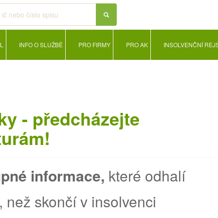
L
INFO O SLUŽBĚ
PRO FIRMY
PRO AK
INSOLVENČNÍ REJ
ky - předcházejte
turám!
upné informace,
které odhalí
, než skončí v insolvenci