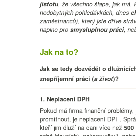
, že všechno šlape, jak má. P
jistotu
nedobytných pohledávkách, dnes
c
zaměstnanců), který jste dříve stráv
naplno pro
, ne
smysluplnou práci
Jak na to?
Jak se tedy dozvědět o dlužnícíc
znepříjemní práci (
)?
a život
1. Neplacení DPH
Pokud má firma finanční problémy, 
promítnout, je neplacení DPH. Sprá
kteří jim dluží na dani více než
500
sobě jdoucích), nekomunikují, neb