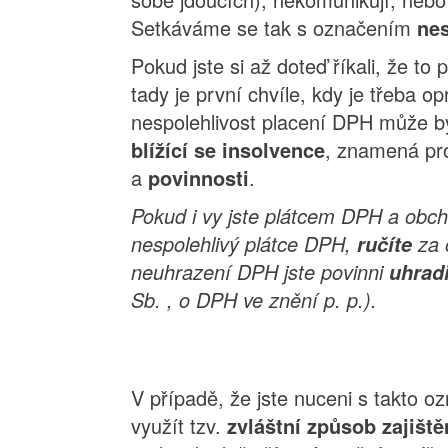
Setkáváme se tak s označením
nes
Pokud jste si až doteď říkali, že to 
tady je první chvíle, kdy je třeba 
nespolehlivost placení DPH může b
blížící se insolvence
, znamená pro
a
povinnosti
.
Pokud i vy jste plátcem DPH a obch
nespolehlivý plátce DPH,
za 
ručíte
neuhrazení DPH jste povinni
uhrad
Sb. , o DPH ve znění p. p.).
V případě, že jste nuceni s takto 
využít tzv.
zvláštní způsob zajišt