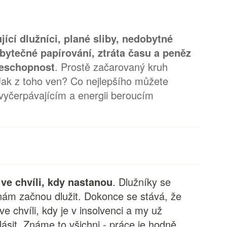
ící dlužníci, plané sliby, nedobytné
zbytečné papírování, ztráta času a peněz
neschopnost
. Prostě začarovaný kruh
Jak z toho ven? Co nejlepšího můžete
 vyčerpávajícím a energii beroucím
 ve chvíli, kdy nastanou
. Dlužníky se
nám začnou dlužit. Dokonce se stává, že
e chvíli, kdy je v insolvenci a my už
ásit. Známe to všichni - práce je hodně,