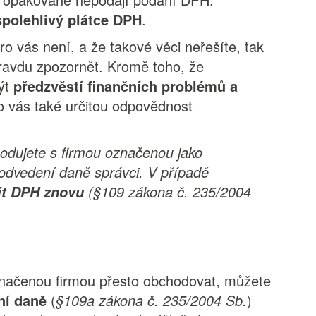
polehlivý plátce DPH
.
pro vás není, a že takové věci neřešíte, tak
opravdu zpozornět. Kromě toho, že
ýt
předzvěstí finančních problémů a
 vás také určitou odpovědnost
odujete s firmou označenou jako
odvedení daně správci. V případě
(§109 zákona č. 235/2004
it DPH znovu
označenou firmou přesto obchodovat, můžete
ění daně
(
§109a zákona č. 235/2004 Sb.
)