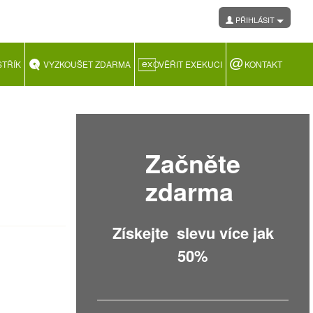
PŘIHLÁSIT
STŘÍK
VYZKOUŠET ZDARMA
OVĚŘIT EXEKUCI
KONTAKT
Začněte
zdarma
Získejte slevu více jak
50%