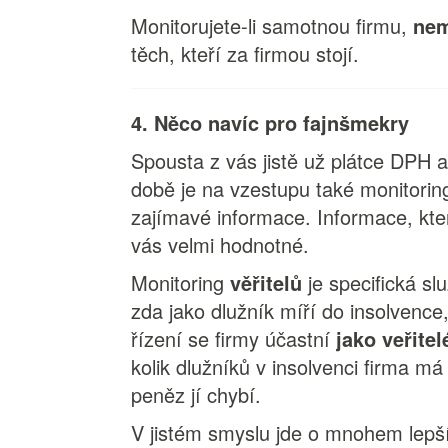
Monitorujete-li samotnou firmu,
nem
těch, kteří za firmou stojí.
4. Něco navíc pro fajnšmekry
Spousta z vás jistě už plátce DPH a
době je na vzestupu také monitori
zajímavé informace. Informace, kter
vás velmi hodnotné.
Monitoring
věřitelů
je specifická sl
zda jako dlužník míří do insolvence
řízení se firmy účastní
jako veřitel
kolik dlužníků v insolvenci firma má
peněz jí chybí.
V jistém smyslu jde o mnohem lepší