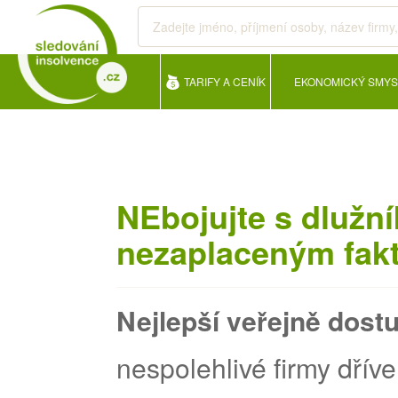
TARIFY A CENÍK
EKONOMICKÝ SMYS
NEbojujte s dlužní
nezaplaceným fak
Nejlepší veřejně dost
nespolehlivé firmy dříve