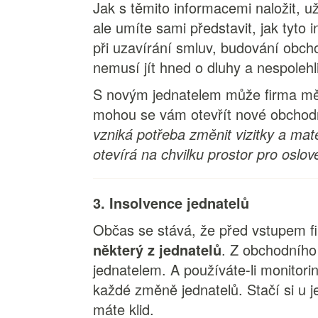
Jak s těmito informacemi naložit, už
ale umíte sami představit, jak tyt
při uzavírání smluv, budování obcho
nemusí jít hned o dluhy a nespolehl
S novým jednatelem může firma měn
mohou se vám otevřít nové obchodní 
vzniká potřeba změnit vizitky a mate
otevírá na chvilku prostor pro oslov
3. Insolvence jednatelů
Občas se stává, že před vstupem fir
některý z jednatelů
. Z obchodního 
jednatelem. A používáte-li monitori
každé změně jednatelů. Stačí si u j
máte klid.