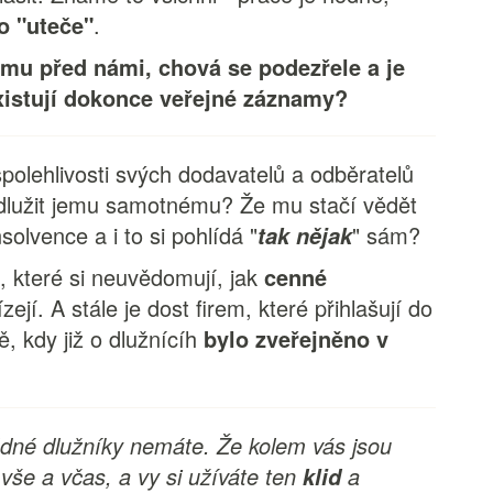
o "uteče"
.
omu před námi, chová se podezřele a je
xistují dokonce veřejné záznamy?
polehlivosti svých dodavatelů a odběratelů
dlužit jemu samotnému? Že mu stačí vědět
nsolvence a i to si pohlídá "
" sám?
tak nějak
m, které si neuvědomují, jak
cenné
zejí. A stále je dost firem, které přihlašují do
ě, kdy již o dlužnícíh
bylo zveřejněno v
 žádné dlužníky nemáte. Že kolem vás jsou
í vše a včas, a vy si užíváte ten
a
klid