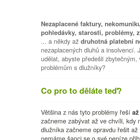
Nezaplacené faktury, nekomunikuj
pohledávky, starosti, problémy, 
... a někdy až
druhotná platební 
nezaplacených dluhů a insolvencí. 
udělat, abyste předešli zbytečným,
problémům s dlužníky?
Co pro to děláte teď?
Většina z nás tyto problémy řeší
až
začneme zabývat až ve chvíli, kdy 
dlužníka začneme opravdu řešit až v
nemáme šanci se o své peníze přihl