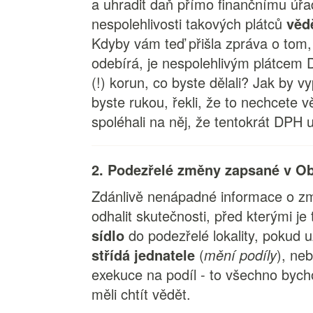
a uhradit daň přímo finančnímu úřad
nespolehlivosti takových plátců
věd
Kdyby vám teď přišla zpráva o tom,
odebírá, je nespolehlivým plátcem
(!) korun, co byste dělali? Jak by 
byste rukou, řekli, že to nechcete vě
spoléhali na něj, že tentokrát DPH u
2. Podezřelé změny zapsané v O
Zdánlivě nenápadné informace o
odhalit skutečnosti, před kterými j
sídlo
do podezřelé lokality, pokud u
střídá jednatele
(
mění podíly
), ne
exekuce na podíl - to všechno byc
měli chtít vědět.