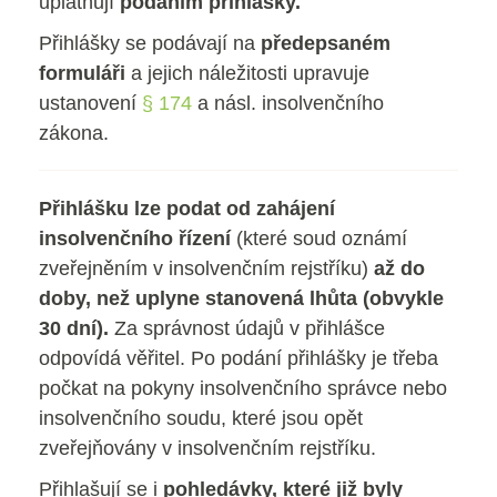
uplatňují
podáním přihlášky
.
Přihlášky se podávají na
předepsaném
formuláři
a jejich náležitosti upravuje
ustanovení
§ 174
a násl. insolvenčního
zákona.
Přihlášku lze podat od zahájení
insolvenčního řízení
(které soud oznámí
zveřejněním v insolvenčním rejstříku)
až do
doby, než uplyne stanovená lhůta (obvykle
30 dní).
Za správnost údajů v přihlášce
odpovídá věřitel. Po podání přihlášky je třeba
počkat na pokyny insolvenčního správce nebo
insolvenčního soudu, které jsou opět
zveřejňovány v insolvenčním rejstříku.
Přihlašují se i
pohledávky, které již byly