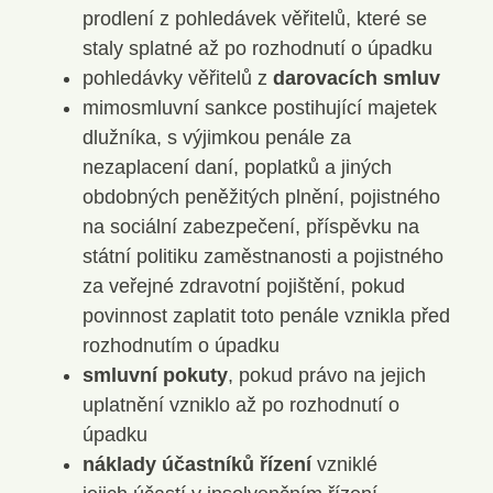
prodlení z pohledávek věřitelů, které se
staly splatné až po rozhodnutí o úpadku
pohledávky věřitelů z
darovacích smluv
mimosmluvní sankce postihující majetek
dlužníka, s výjimkou penále za
nezaplacení daní, poplatků a jiných
obdobných peněžitých plnění, pojistného
na sociální zabezpečení, příspěvku na
státní politiku zaměstnanosti a pojistného
za veřejné zdravotní pojištění, pokud
povinnost zaplatit toto penále vznikla před
rozhodnutím o úpadku
smluvní pokuty
, pokud právo na jejich
uplatnění vzniklo až po rozhodnutí o
úpadku
náklady účastníků řízení
vzniklé