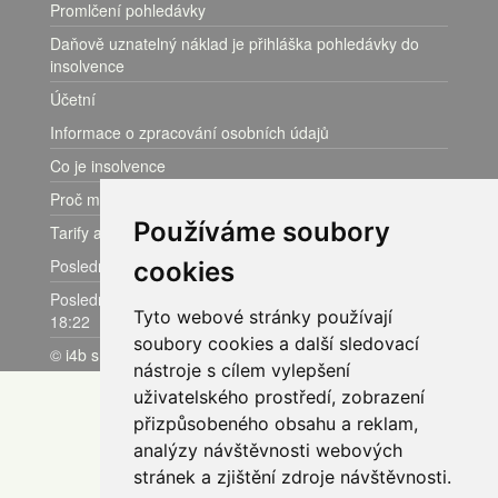
Promlčení pohledávky
Daňově uznatelný náklad je přihláška pohledávky do
insolvence
Účetní
Informace o zpracování osobních údajů
Co je insolvence
Proč monitoring
Používáme soubory
Tarify a ceník
Poslední aktualizace dat: 07.08. v 19:12
cookies
Poslední záznam v insolvenčním rejstříku: 07.08. v
Tyto webové stránky používají
18:22
soubory cookies a další sledovací
©
i4b s.r.o.
|
VOP
|
reklamační řád
nástroje s cílem vylepšení
uživatelského prostředí, zobrazení
přizpůsobeného obsahu a reklam,
analýzy návštěvnosti webových
stránek a zjištění zdroje návštěvnosti.