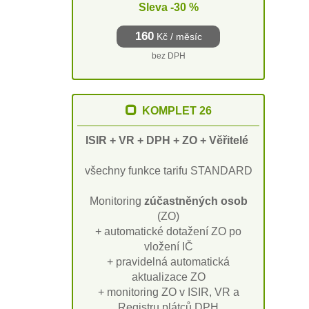
Sleva -30 %
160
Kč / měsíc
bez DPH
KOMPLET 26
ISIR + VR + DPH + ZO + Věřitelé
všechny funkce tarifu STANDARD
Monitoring
zúčastněných osob
(ZO)
+ automatické dotažení ZO po
vložení IČ
+ pravidelná automatická
aktualizace ZO
+ monitoring ZO v ISIR, VR a
Registru plátců DPH