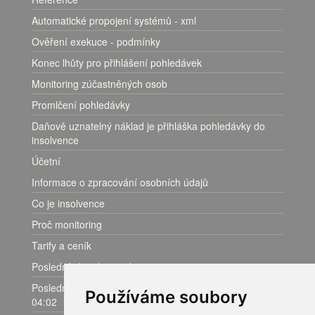
Automatické propojení systémů - xml
Ověření exekuce - podmínky
Konec lhůty pro přihlášení pohledávek
Monitoring zúčastněných osob
Promlčení pohledávky
Daňově uznatelný náklad je přihláška pohledávky do
insolvence
Účetní
Informace o zpracování osobních údajů
Co je insolvence
Proč monitoring
Tarify a ceník
Poslední aktualizace dat: 07.08. v 05:36
Poslední záznam v insolvenčním rejstříku: 07.08. v
Používáme soubory
04:02