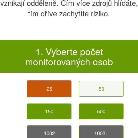
vznikají odděleně. Čím více zdrojů hlídáte,
tím dříve zachytíte riziko.
1. Vyberte počet
monitorovaných osob
25
50
150
500
1002
1003+