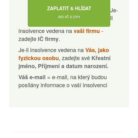
ZAPLATIT & HLÍDAT
Je-
li
853 KČ S DPH
insolvence vedena na
-
vaši firmu
zadejte
.
IČ firmy
Je-li insolvence vedena na
Vás, jako
, zadejte své
fyzickou osobu
Křestní
jméno, Příjmení a datum narození.
= e-mail, na který budou
Váš e-mail
posílány informace o vaší insolvenci