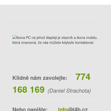
774
Klidně nám zavolejte:
168 169
(Daniel Strachota)
Nebo napište:
info
@i4b.cz