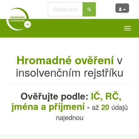
Toggl
navig
Hromadné ověření
v
insolvenčním rejstříku
Ověřujte podle:
IČ, RČ,
jména a příjmení
20
-
až
údajů
najednou