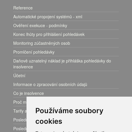
Reference
Automatické propojení systémů - xml
Ověření exekuce - podmínky
Konec lhůty pro přihlášení pohledávek
Monitoring zúčastněných osob
Promlčení pohledávky
Daňově uznatelný náklad je přihláška pohledávky do
insolvence
Účetní
Informace o zpracování osobních údajů
Co je insolvence
Proč monitoring
Používáme soubory
Tarify a ceník
Poslední aktualizace dat: 09.08. v 12:25
cookies
Poslední záznam v insolvenčním rejstříku: 09.08. v