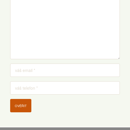
OVĚŘIT